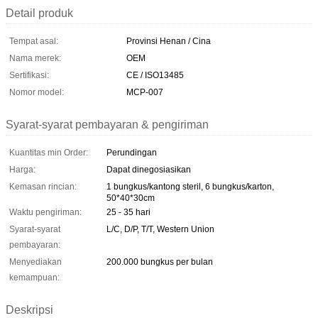
Detail produk
Tempat asal:
Provinsi Henan / Cina
Nama merek:
OEM
Sertifikasi:
CE / ISO13485
Nomor model:
MCP-007
Syarat-syarat pembayaran & pengiriman
Kuantitas min Order:
Perundingan
Harga:
Dapat dinegosiasikan
Kemasan rincian:
1 bungkus/kantong steril, 6 bungkus/karton,
50*40*30cm
Waktu pengiriman:
25 - 35 hari
Syarat-syarat
L/C, D/P, T/T, Western Union
pembayaran:
Menyediakan
200.000 bungkus per bulan
kemampuan:
Deskripsi