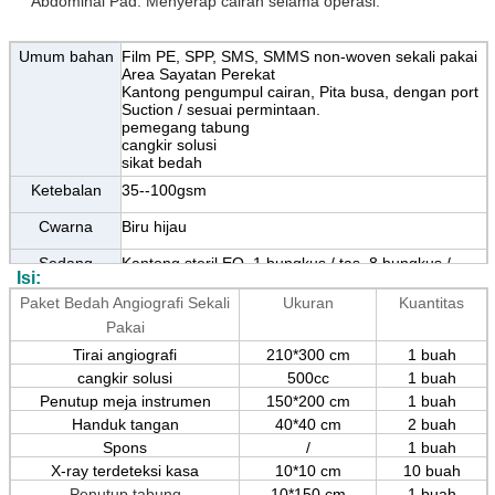
Abdominal Pad: Menyerap cairan selama operasi.
Umum
bahan
Film PE, SPP, SMS, SMMS non-woven sekali pakai
Area Sayatan Perekat
Kantong pengumpul cairan, Pita busa, dengan port
Suction / sesuai permintaan.
pemegang tabung
cangkir solusi
sikat bedah
Ketebalan
35--100gsm
C
warna
Biru hijau
Sedang
Kantong steril EO, 1 bungkus / tas, 8 bungkus /
Isi:
mengemas
karton atau disesuaikan
Paket Bedah Angiografi Sekali
Ukuran
Kuantitas
Tanggal
3 tahun
kadaluarsa
Pakai
Sampel
Bebas
Tirai angiografi
210*300 cm
1 buah
OEM / ODM
Tersedia
cangkir solusi
500cc
1 buah
Penutup meja instrumen
150*200 cm
1 buah
Handuk tangan
40*40 cm
2 buah
Spons
/
1 buah
X-ray terdeteksi kasa
10*10 cm
10 buah
Penutup tabung
10*150 cm
1 buah