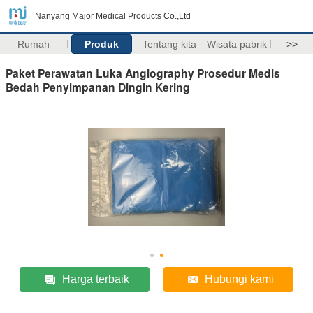
Nanyang Major Medical Products Co.,Ltd
Rumah
Produk
Tentang kita
Wisata pabrik
>>
Paket Perawatan Luka Angiography Prosedur Medis
Bedah Penyimpanan Dingin Kering
Harga terbaik
Hubungi kami