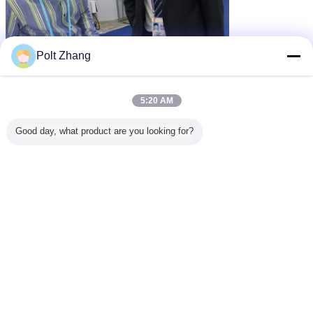
Polt Zhang
paket perawatan luka
paket prosedur khusus
Tag:
,
,
paket medis steril
5:20 AM
Dapatkan Harga Terbaik untuk
Good day, what product are you looking for?
Paket Perawatan Luka
Angiography Prosedur Medis
Bedah Penyimpanan Dingin
Kering
Terus
Paket Bedah Sekali Pakai
Lebih