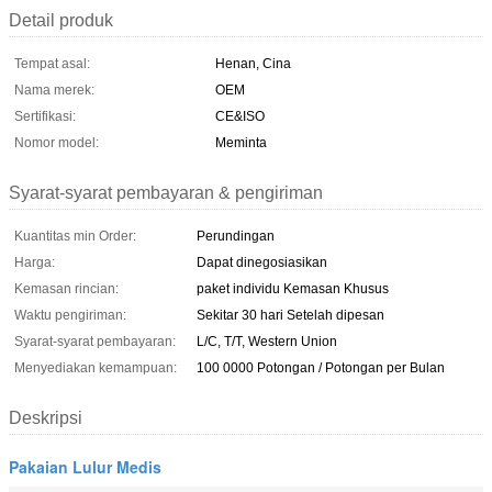
Detail produk
Tempat asal:
Henan, Cina
Nama merek:
OEM
Sertifikasi:
CE&ISO
Nomor model:
Meminta
Syarat-syarat pembayaran & pengiriman
Kuantitas min Order:
Perundingan
Harga:
Dapat dinegosiasikan
Kemasan rincian:
paket individu Kemasan Khusus
Waktu pengiriman:
Sekitar 30 hari Setelah dipesan
Syarat-syarat pembayaran:
L/C, T/T, Western Union
Menyediakan kemampuan:
100 0000 Potongan / Potongan per Bulan
Deskripsi
Pakaian Lulur Medis