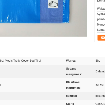
Kemas
Waktu
Syara
pemb
Meny
kema
irai Medis Trolly Cover Bed Tirai
Warna:
Biru
Sedang
Dalam j
mengemas:
Klasifikasi
PE
Kelas I
instrumen:
sampel:
di sah
Steril:
Gas OE 