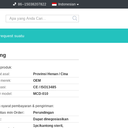
86--15038207822
Indonesian
request suatu
ing
 produk:
t asal:
Provinsi Henan / Cina
merek:
OEM
kasi:
CE / ISO13485
 model:
MCD-010
t-syarat pembayaran & pengiriman:
itas min Order:
Perundingan
:
Dapat dinegosiasikan
1pc/kantong steril,