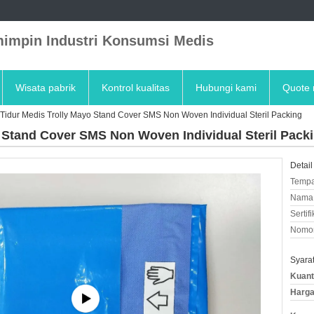
impin Industri Konsumsi Medis
Wisata pabrik
Kontrol kualitas
Hubungi kami
Quote 
Tidur Medis Trolly Mayo Stand Cover SMS Non Woven Individual Steril Packing
 Stand Cover SMS Non Woven Individual Steril Pack
Detail
Tempa
Nama 
Sertifi
Nomor
Syara
Kuant
Harga