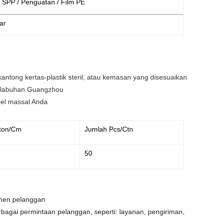
 SPP / Penguatan / Film PE
ar
ntong kertas-plastik steril, atau kemasan yang disesuaikan
Pelabuhan Guangzhou
pel massal Anda
ton/cm
Jumlah Pcs/ctn
50
men pelanggan
agai permintaan pelanggan, seperti: layanan, pengiriman,