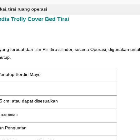
akai
tirai ruang operasi
,
dis Trolly Cover Bed Tirai
ang terbuat dari film PE Biru silinder, selama Operasi, digunakan unt
nutup.
 Penutup Berdiri Mayo
5 cm, atau dapat disesuaikan
naan umum
an Penguatan