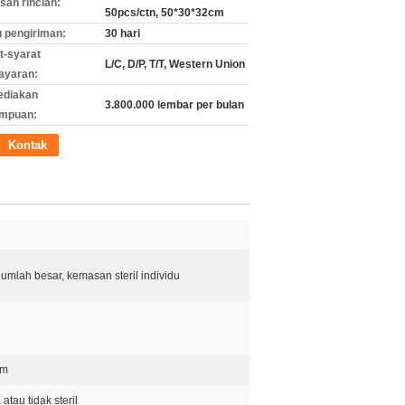
an rincian:
50pcs/ctn, 50*30*32cm
 pengiriman:
30 hari
t-syarat
L/C, D/P, T/T, Western Union
ayaran:
ediakan
3.800.000 lembar per bulan
mpuan:
Kontak
umlah besar, kemasan steril individu
am
atau tidak steril