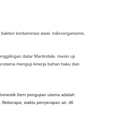
i bakteri kontaminasi awal, mikroorganisme,
enggilingan datar Martindale, mesin uji
ni terutama menguji kinerja bahan baku dan
domestik.Item pengujian utama adalah:
.
Beberapa, waktu penyerapan air, dll.