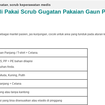
hatan
scrub keperawatan medis
,
ali Pakai Scrub Gugatan Pakaian Gaun 
bagai mantel pasien, jas kunjungan, cocok untuk area yang tunduk pada aturan ke
n Panjang / T-shirt + Celana.
, PP + PE bahan dilapisi
tuhan Anda.
 Muda, Kuning, Putih
anjang + Celana
ong atau tanpa kantong
 yang bisa disesuaikan atau elastis di pinggang