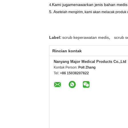
Kami juga
menawarkan jenis bahan medis h
4.
5. A
setelah mengirim, kami akan melacak produk 
,
Label:
scrub keperawatan medis
scrub 
Rincian kontak
Nanyang Major Medical Products Co.,Ltd
Kontak Person:
Polt Zhang
Tel:
+86 15038207822