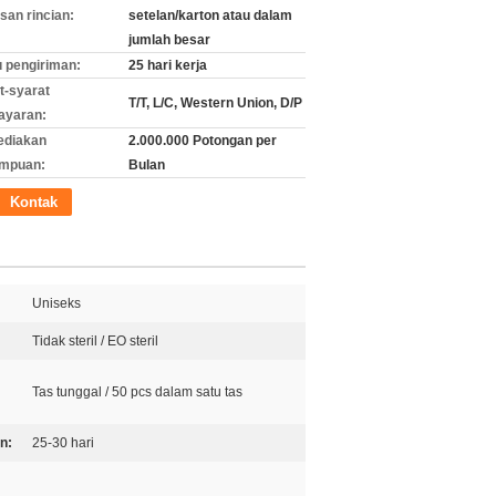
an rincian:
setelan/karton atau dalam
jumlah besar
 pengiriman:
25 hari kerja
t-syarat
T/T, L/C, Western Union, D/P
ayaran:
ediakan
2.000.000 Potongan per
mpuan:
Bulan
Kontak
Uniseks
Tidak steril / EO steril
Tas tunggal / 50 pcs dalam satu tas
n:
25-30 hari