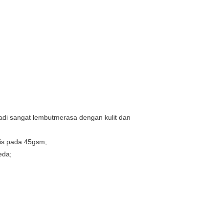
adi sangat lembut
merasa dengan kulit dan
omis pada 45gsm;
eda;