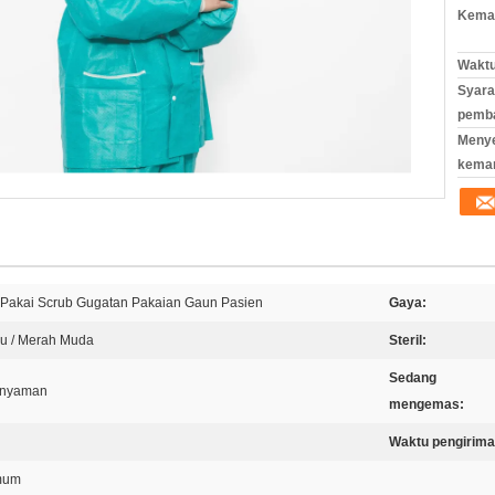
Kemas
Waktu
Syara
pemb
Meny
kema
i Pakai Scrub Gugatan Pakaian Gaun Pasien
Gaya:
jau / Merah Muda
Steril:
Sedang
anyaman
mengemas:
Waktu pengirima
mum