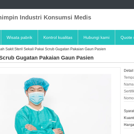
impin Industri Konsumsi Medis
Wisata pabrik
Kontrol kualitas
Hubungi kami
Quote 
h Sakit Steril Sekali Pakai Scrub Gugatan Pakaian Gaun Pasien
i Scrub Gugatan Pakaian Gaun Pasien
Detail
Tempa
Nama 
Sertifi
Nomor
Syara
Kuant
Harga