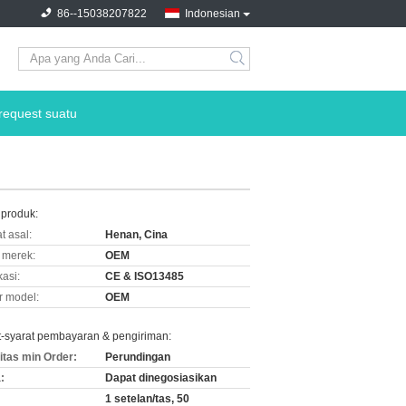
86--15038207822
Indonesian
request suatu
 produk:
t asal:
Henan, Cina
merek:
OEM
kasi:
CE & ISO13485
 model:
OEM
t-syarat pembayaran & pengiriman:
itas min Order:
Perundingan
:
Dapat dinegosiasikan
1 setelan/tas, 50