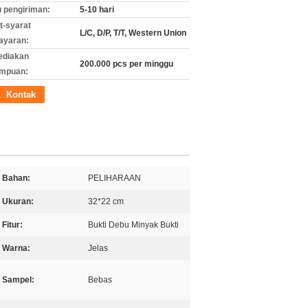
 pengiriman:
5-10 hari
t-syarat
L/C, D/P, T/T, Western Union
ayaran:
ediakan
200.000 pcs per minggu
mpuan:
Kontak
Bahan:
PELIHARAAN
Ukuran:
32*22 cm
Fitur:
Bukti Debu Minyak Bukti
Warna:
Jelas
Sampel:
Bebas