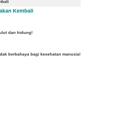
bali
nakan Kembali
ulut dan hidung!
tidak berbahaya bagi kesehatan manusia!