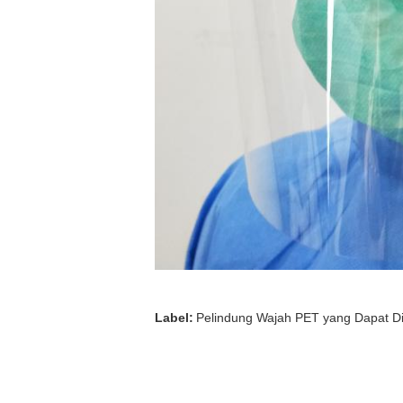
Label:
Pelindung Wajah PET yang Dapat D
Rincian kontak
Nanyang Major Medical Products Co.,Ltd