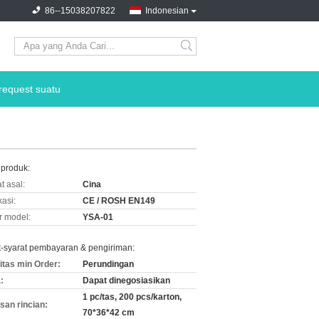
86--15038207822
Indonesian
request suatu
 produk:
t asal:
Cina
kasi:
CE / ROSH EN149
 model:
YSA-01
t-syarat pembayaran & pengiriman:
itas min Order:
Perundingan
:
Dapat dinegosiasikan
1 pc/tas, 200 pcs/karton,
an rincian:
70*36*42 cm