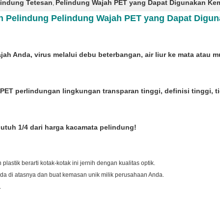
lindung Tetesan
Pelindung Wajah PET yang Dapat Digunakan Kem
,
an Pelindung Pelindung Wajah PET yang Dapat Digu
ah Anda, virus melalui debu beterbangan, air liur ke mata atau m
 perlindungan lingkungan transparan tinggi, definisi tinggi, 
utuh 1/4 dari harga kacamata pelindung!
plastik berarti kotak-kotak ini jernih dengan kualitas optik.
Anda di atasnya dan buat kemasan unik milik perusahaan Anda.
.