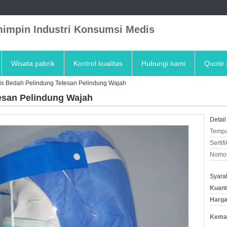
impin Industri Konsumsi Medis
Wisata pabrik
Kontrol kualitas
Hubungi kami
Quote 
is Bedah Pelindung Tetesan Pelindung Wajah
esan Pelindung Wajah
Detail
Tempa
Sertifi
Nomor
Syara
Kuant
Harga
Kemas