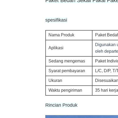
Paket Bedah Sekali Pakai Pake
spesifikasi
Nama Produk
Paket Bedah
Digunakan u
Aplikasi
oleh depart
Sedang mengemas
Paket Indivi
Syarat pembayaran
L/C, D/P, T/
Ukuran
Disesuaika
Waktu pengiriman
35 hari kerj
Rincian Produk