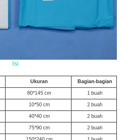
Isi
Ukuran
Bagian-bagian
80*145 cm
1 buah
10*50 cm
2 buah
40*40 cm
2 buah
75*90 cm
2 buah
150*240 cm
1 buah