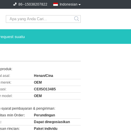
86--15038207822
Indonesian
request suatu
 produk:
t asal:
Henan/Cina
merek:
OEM
kasi:
CE/ISO13485
 model:
OEM
t-syarat pembayaran & pengiriman:
itas min Order:
Perundingan
:
Dapat dinegosiasikan
an rincian:
Paket individu