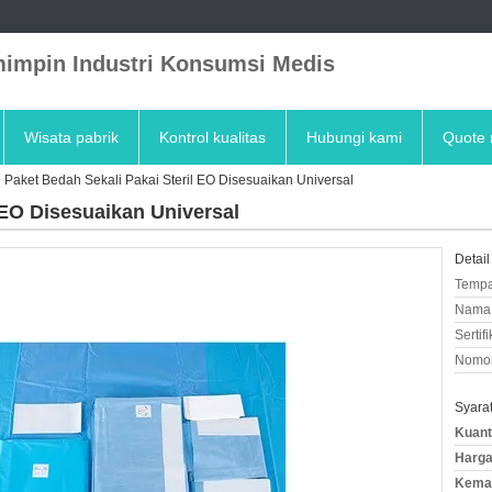
impin Industri Konsumsi Medis
Wisata pabrik
Kontrol kualitas
Hubungi kami
Quote 
Paket Bedah Sekali Pakai Steril EO Disesuaikan Universal
 EO Disesuaikan Universal
Detail
Tempa
Nama 
Sertifi
Nomor
Syara
Kuant
Harga
Kemas