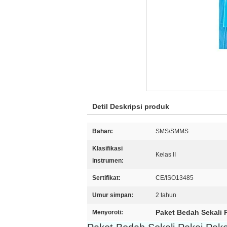
Detil Deskripsi produk
Bahan:
SMS/SMMS
Klasifikasi
Kelas II
instrumen:
Sertifikat:
CE/ISO13485
Umur simpan:
2 tahun
Paket Bedah Sekali P
Menyoroti: