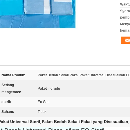
Waktu
Syara
pemb
Meny
kema
Nama Produk:
Paket Bedah Sekali Pakai Paket Universal Disesuaikan EO 
Sedang
Paket individu
mengemas:
steril:
Eo Gas
Saham:
Tidak
akai Universal Steril
Paket Bedah Sekali Pakai yang Disesuaikan
,
,