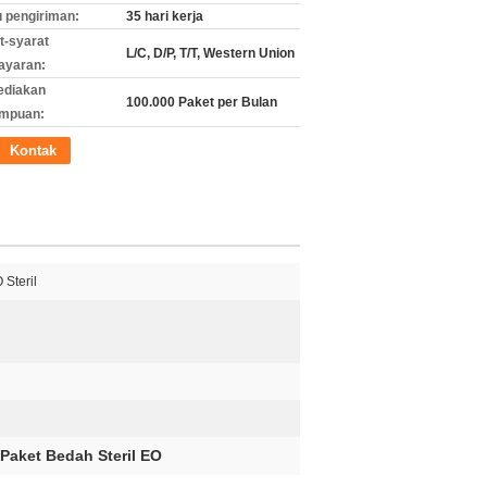
 pengiriman:
35 hari kerja
t-syarat
L/C, D/P, T/T, Western Union
ayaran:
ediakan
100.000 Paket per Bulan
mpuan:
Kontak
Steril
Paket Bedah Steril EO