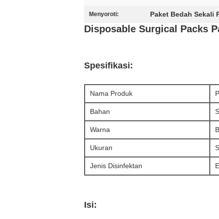
Paket Bedah Sekali P
Menyoroti:
D
isposable Surgical Packs P
Spesifikasi:
Nama Produk
P
Bahan
Warna
B
Ukuran
S
Jenis Disinfektan
Isi: