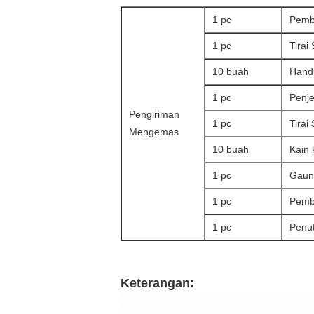
1 pc
Pemb
1 pc
Tirai
10 buah
Hand
1 pc
Penje
Pengiriman
1 pc
Tirai
Mengemas
10 buah
Kain 
1 pc
Gaun
1 pc
Pemb
1 pc
Penu
Keterangan: