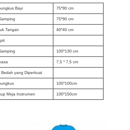
ungkus Bayi
75*90 cm
 Samping
75*90 cm
uk Tangan
40*40 cm
pit
 Samping
100*130 cm
kasa
7,5 * 7,5 cm
 Bedah yang Diperkuat
ungkus
100*100cm
tup Meja Instrumen
100*150cm