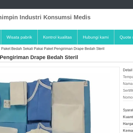
impin Industri Konsumsi Medis
Wisata pabrik
Kontrol kualitas
Hubungi kami
Quote 
Paket Bedah Sekali Pakai Paket Pengiriman Drape Bedah Steril
 Pengiriman Drape Bedah Steril
Detail
Tempa
Nama 
Sertifi
Nomor
Syara
Kuant
Harga
Kemas