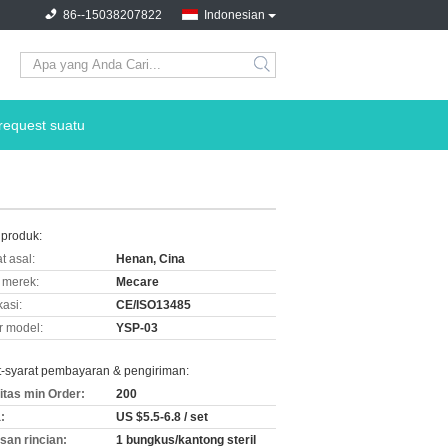
86--15038207822
Indonesian
request suatu
 produk:
t asal:
Henan, Cina
merek:
Mecare
kasi:
CE/ISO13485
 model:
YSP-03
t-syarat pembayaran & pengiriman:
itas min Order:
200
:
US $5.5-6.8 / set
an rincian:
1 bungkus/kantong steril