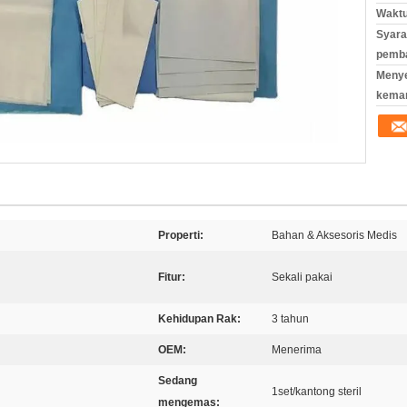
Waktu
Syara
pemb
Meny
kema
Properti:
Bahan & Aksesoris Medis
Fitur:
Sekali pakai
Kehidupan Rak:
3 tahun
OEM:
Menerima
Sedang
1set/kantong steril
mengemas: