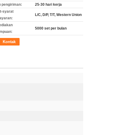
 pengiriman:
25-30 hari kerja
t-syarat
L/C, D/P, T/T, Western Union
ayaran:
ediakan
5000 set per bulan
mpuan:
Kontak