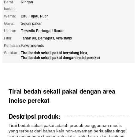
Berat
Ringan
badan:
Warna:
Biru, Hijau, Putih
Gaya:
Sekali pakai
Ukuran:
Tersedia Berbagai Ukuran
Fitur:
Tahan air, Bernapas, Anti-statis
Kemasan:
Paket individu
Tirai bedah sekali pakai bertulang biru
Sorotan:
,
Tirai bedah sekali pakai dengan insisi perekat
Tirai bedah sekali pakai dengan area
incise perekat
Deskripsi produk:
Tirai bedah sekali pakai adalah produk penggunaan medis
yang terbuat dari bahan kain non-anyaman berkualitas tinggi,
yang memenuhi standar anti-statis, anti-darah, dan kantong