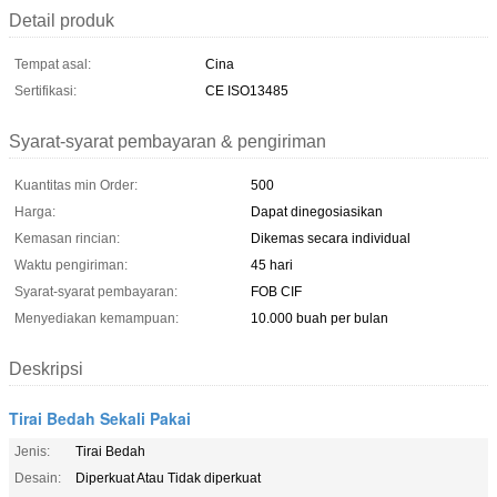
Detail produk
Tempat asal:
Cina
Sertifikasi:
CE ISO13485
Syarat-syarat pembayaran & pengiriman
Kuantitas min Order:
500
Harga:
Dapat dinegosiasikan
Kemasan rincian:
Dikemas secara individual
Waktu pengiriman:
45 hari
Syarat-syarat pembayaran:
FOB CIF
Menyediakan kemampuan:
10.000 buah per bulan
Deskripsi
Tirai Bedah Sekali Pakai
Jenis:
Tirai Bedah
Desain:
Diperkuat Atau Tidak diperkuat