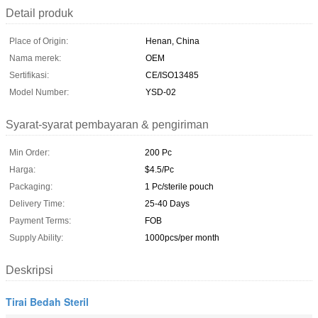
Detail produk
Place of Origin:
Henan, China
Nama merek:
OEM
Sertifikasi:
CE/ISO13485
Model Number:
YSD-02
Syarat-syarat pembayaran & pengiriman
Min Order:
200 Pc
Harga:
$4.5/Pc
Packaging:
1 Pc/sterile pouch
Delivery Time:
25-40 Days
Payment Terms:
FOB
Supply Ability:
1000pcs/per month
Deskripsi
Tirai Bedah Steril