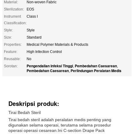
Material:
Non-woven Fabric
Sterilization:
EOS
Instrument
Class I
Classification:
Style:
Style
Size:
Standard
Properties:
Medical Polymer Materials & Products
Feature:
High Infection Control
Reusable:
No
Pengendalian Infeksi Tinggi
Pembedahan Caesarean
Sorotan:
,
,
Pembedahan Caesarean
Perlindungan Peralatan Medis
,
Deskripsi produk:
Tirai Bedah Steril
Tirai bedah steril adalah peralatan medis penting yang
digunakan selama operasi, terutama selama prosedur
operasi operasi cesarean.Ini C-section Drape Pack