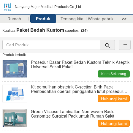
Nanyang Major Medical Products Co.,Ltd
Rumah
Produk
Tentang kita
Wisata pabrik
>>
Paket Bedah Kustom
Kualitas
supplier.
(24)
Produk terbaik
Prosedur Dasar Paket Bedah Kustom Teknik Aseptik
Universal Sekali Pakai
Kirim Sekarang
Kit pemulihan obstetrik C-section Birth Pack
Pembedahan operasi penggantian lutut prosedur
Pack
Hubungi kami
Green Viscose Lamination Non-woven Basic
Customize Surgical Pack untuk Rumah Sakit
Hubungi kami