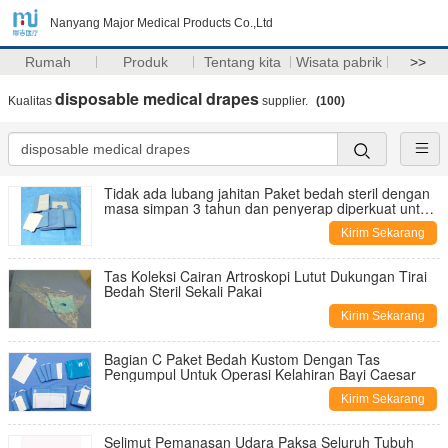
Nanyang Major Medical Products Co.,Ltd
Rumah
Produk
Tentang kita
Wisata pabrik
>>
disposable medical drapes
Kualitas
supplier.
(100)
Tidak ada lubang jahitan Paket bedah steril dengan
masa simpan 3 tahun dan penyerap diperkuat untuk
prosedur bedah yang aman
Kirim Sekarang
Tas Koleksi Cairan Artroskopi Lutut Dukungan Tirai
Bedah Steril Sekali Pakai
Kirim Sekarang
Bagian C Paket Bedah Kustom Dengan Tas
Pengumpul Untuk Operasi Kelahiran Bayi Caesar
Kirim Sekarang
Selimut Pemanasan Udara Paksa Seluruh Tubuh